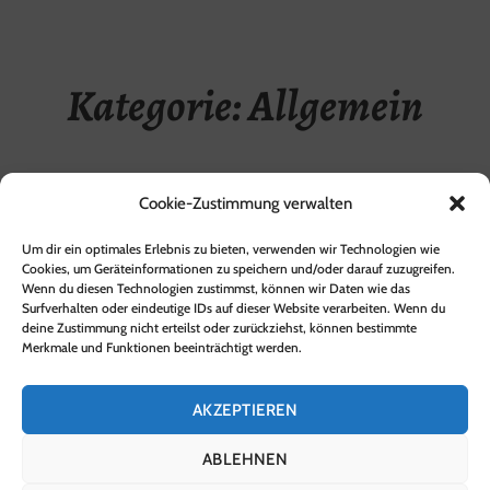
Kategorie:
Allgemein
Cookie-Zustimmung verwalten
Ihr persönliches Kunstwerk
Um dir ein optimales Erlebnis zu bieten, verwenden wir Technologien wie
POSTED ON
24. AUGUST 2015
Cookies, um Geräteinformationen zu speichern und/oder darauf zuzugreifen.
Wenn du diesen Technologien zustimmst, können wir Daten wie das
Surfverhalten oder eindeutige IDs auf dieser Website verarbeiten. Wenn du
artBilder.de – Ihr persönliches Kunstwerk nach Ihrer
deine Zustimmung nicht erteilst oder zurückziehst, können bestimmte
Vorlage Wie funktioniert artBilder.de? Mit artBilder.de
Merkmale und Funktionen beeinträchtigt werden.
können Sie sich Ihr Lieblingsmotiv als Gemälde…
IHR
READ MORE
AKZEPTIEREN
PERSÖNLICHES
KUNSTWERK
ABLEHNEN